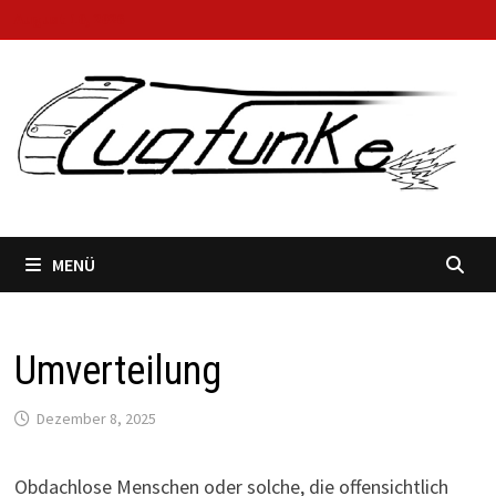
Zum
August 10, 2026
Inhalt
springen
MENÜ
Umverteilung
Dezember 8, 2025
Obdachlose Menschen oder solche, die offensichtlich