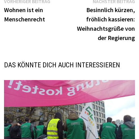
Beitragsnavigation
Vorheriger
N
VORHERIGER BEITRAG
NÄCHSTER BEITRAG
Beitrag:
B
Wohnen ist ein
Besinnlich kürzen,
Menschenrecht
fröhlich kassieren:
Weihnachtsgrüße von
der Regierung
DAS KÖNNTE DICH AUCH INTERESSIEREN