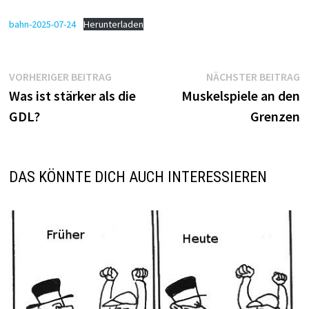
bahn-2025-07-24
Herunterladen
Beitragsnavigation
Vorheriger
N
VORHERIGER BEITRAG
NÄCHSTER BEITRAG
Beitrag:
B
Was ist stärker als die
Muskelspiele an den
GDL?
Grenzen
DAS KÖNNTE DICH AUCH INTERESSIEREN