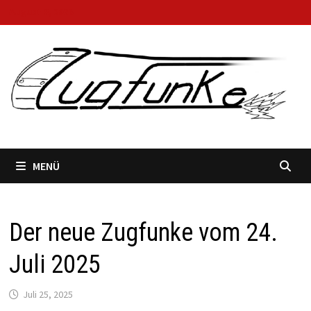
Zum
August 8, 2026
Inhalt
springen
MENÜ
Der neue Zugfunke vom 24.
Juli 2025
Juli 25, 2025