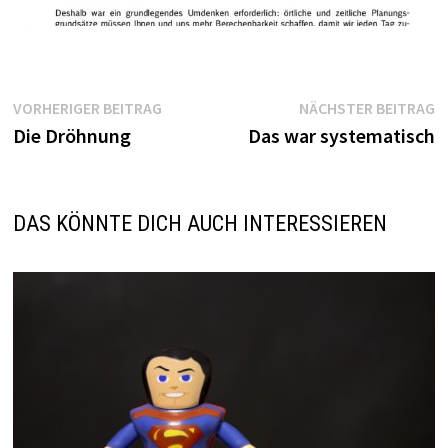
Beitragsnavigation
Vorheriger
N
VORHERIGER BEITRAG
NÄCHSTER BEITRAG
Beitrag:
B
Die Dröhnung
Das war systematisch
DAS KÖNNTE DICH AUCH INTERESSIEREN